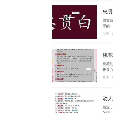
忠贯
忠贯
思的。
生活
桃花
桃花
是真心
生活
动人
最近
的词儿