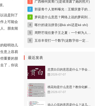
广西柳州莫菁门(是谁泄露了她的照片)
烦。
郭晏青个人资料曝光：王耀庆妻子的科技女神身份揭秘
可以说是到了
萝莉是什么意思？网络上说的萝莉到底指什么？
工作上可能会
喀什的读法拼音(读kā shí还是kè shí)
家人、朋友闹
周野芒现任妻子王之夏：一个鲜为人知的妻子
五谷丰登打一个数字(这数字你一定猜得到)
己的聪明劲儿
做生意上容易
最近发表
一些重要的朋
进去了，你说
忠贯白日的意思是什么？学会这样用更显智慧！
2026-07-07
桃花劫是什么意思？教你化解烂桃花的秘籍！
2026-07-07
动人心弦的意思是什么？这几个成语解释很到位