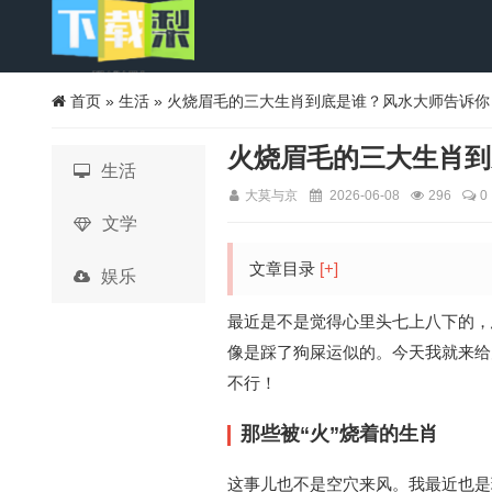
首页
»
生活
» 火烧眉毛的三大生肖到底是谁？风水大师告诉你
火烧眉毛的三大生肖到
生活
大莫与京
2026-06-08
296
0
文学
文章目录
[+]
娱乐
最近是不是觉得心里头七上八下的，
像是踩了狗屎运似的。今天我就来给
不行！
那些被“火”烧着的生肖
这事儿也不是空穴来风。我最近也是