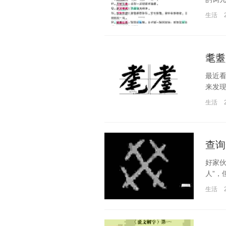
生活
耄耋
最近看
来发现
生活
查询
好家伙
人”，
生活