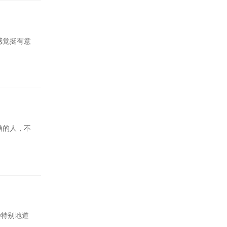
感觉挺有意
糟的人，不
些特别地道