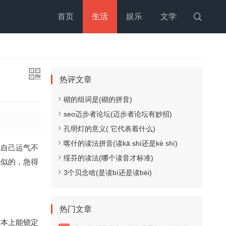
首页
生活
娱乐
文学

热评文章
砌的组词是(砌的拼音)
seo迈步者论坛(迈步者论坛有妙招)
孔明灯的意义( 它代表着什么)
喀什的读法拼音(读kā shí还是kè shí)
说自己运气不
绥芬的读法(哪个读音才标准)
毛似的，急得
3个贝念啥(是读bì还是读bèi)
热门文章
基本上能锁定