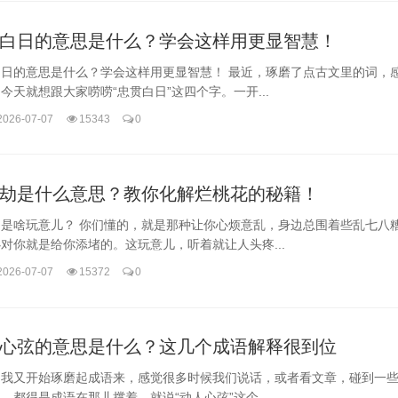
白日的意思是什么？学会这样用更显智慧！
白日的意思是什么？学会这样用更显智慧！ 最近，琢磨了点古文里的词，
今天就想跟大家唠唠“忠贯白日”这四个字。一开...
2026-07-07
15343
0
劫是什么意思？教你化解烂桃花的秘籍！
劫是啥玩意儿？ 你们懂的，就是那种让你心烦意乱，身边总围着些乱七八
对你就是给你添堵的。这玩意儿，听着就让人头疼...
2026-07-07
15372
0
心弦的意思是什么？这几个成语解释很到位
，我又开始琢磨起成语来，感觉很多时候我们说话，或者看文章，碰到一
，都得是成语在那儿撑着。就说“动人心弦”这个，...