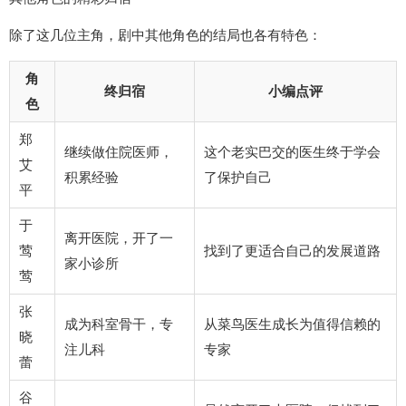
除了这几位主角，剧中其他角色的结局也各有特色：
角
终归宿
小编点评
色
郑
继续做住院医师，
这个老实巴交的医生终于学会
艾
积累经验
了保护自己
平
于
离开医院，开了一
莺
找到了更适合自己的发展道路
家小诊所
莺
张
成为科室骨干，专
从菜鸟医生成长为值得信赖的
晓
注儿科
专家
蕾
谷