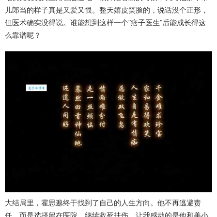
儿郎当的样子真是又爱又恨。整天嬉皮笑脸的，说话没个正形，
但医术确实没得说。谁能想到这样一个"痞子医生"后能成长得这
么靠谱呢？
大结局里，霍思邈终于找到了自己的人生方向。他不再逃避责
任，而是选择留在医院，继续救死扶伤。让我感动的是他和美小