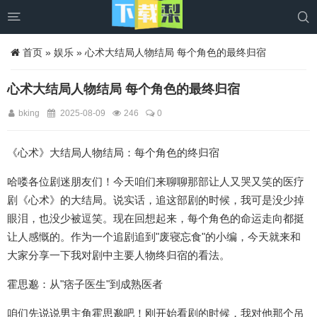


首页
»
娱乐
» 心术大结局人物结局 每个角色的最终归宿
心术大结局人物结局 每个角色的最终归宿
bking
2025-08-09
246
0
《心术》大结局人物结局：每个角色的终归宿
哈喽各位剧迷朋友们！今天咱们来聊聊那部让人又哭又笑的医疗
剧《心术》的大结局。说实话，追这部剧的时候，我可是没少掉
眼泪，也没少被逗笑。现在回想起来，每个角色的命运走向都挺
让人感慨的。作为一个追剧追到"废寝忘食"的小编，今天就来和
大家分享一下我对剧中主要人物终归宿的看法。
霍思邈：从"痞子医生"到成熟医者
咱们先说说男主角霍思邈吧！刚开始看剧的时候，我对他那个吊