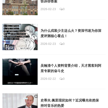
告诉你答案
2026-02-23
0
为什么戎装少主这么火？资深书迷为你深
度评测核心看点！
2026-02-23
0
吴翰清个人资料背景介绍，天才黑客到阿
里专家的奋斗史
2026-02-22
0
史蒂夫.佩里现状如何？近况曝光依然保
持对音乐的热爱