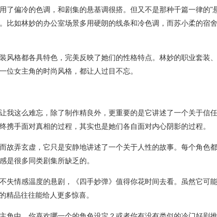
用了偏冷的色调，和剧集的悬基调很搭。但又不是那种千篇一律的"悬
。比如林妙的办公室场景多用硬朗的线条和冷色调，而苏小柔的宿
装风格都各具特色，完美反映了她们的性格特点。林妙的职业套装
一位女主角的时尚风格，都让人过目不忘。
让我这么难忘，除了制作精良外，更重要的是它讲述了一个关于信
终携手面对真相的过程，其实也是她们各自面对内心阴影的过程。
而故弄玄虚，它只是安静地讲述了一个关于人性的故事。每个角色
感是很多同类剧集所缺乏的。
不失情感温度的悬剧，《四手妙弹》值得你花时间去看。虽然它可
调的精品往往能给人更多惊喜。
主角中，你喜欢哪一个的角色设定？或者你有没有类似的冷门好剧