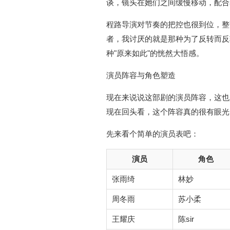
谈，镜头在她们之间缓慢移动，配合
程路导演对节奏的把控也很到位，整
者，我讨厌的就是那种为了反转而反
种"原来如此"的恍然大悟感。
演员阵容与角色塑造
现在来说说这部剧的演员阵容，这也
现在回头看，这个阵容真的很有眼光
先来看个简单的演员表吧：
演员
角色
张雨绮
林妙
周冬雨
苏小柔
王耀庆
陈sir