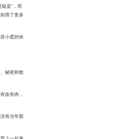
疑蓝"，而
舍则用了更多
、苏小柔的休
任、秘密和救
都有血有肉，
能没有当年那
推荐？一起来