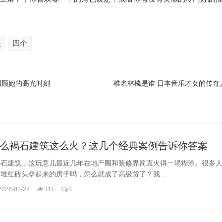
员
四个
回顾她的高光时刻
椎名林檎是谁 日本音乐才女的传奇
么褐石建筑这么火？这几个经典案例告诉你答案
褐石建筑，这玩意儿最近几年在地产圈和装修界简直火得一塌糊涂。很多
堆红砖头垒起来的房子吗，怎么就成了高级货了？我...
2026-02-23
311
0