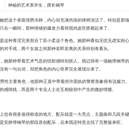
神秘的艺术系学生，擅长钢琴
她把这个表面强势冷静，内心却充满伤痕的律师演活了。特别是那
只在一瞬间，那种情绪的爆发力看得我鸡皮疙瘩都起来了。
是这种青涩完美契合了苏小柔这个角色。她那种看似无忧无虑实则
的对手戏，两个女孩之间那种若即若离的关系特别有看头。
，她那种带着艺术气息的忧郁感特别抓人。我记得有一场她弹钢琴
没有一句台词，却把角色的内心世界完全展现出来了。
多的男性主要角色，他那种正直中带着些许固执的警察形象很有说服力
的感情线，而是两个专业人士在互相较劲中产生的微妙情愫。
上也有很多值得称道的地方。配乐就是一大亮点，主题曲和几段关
是安静弹钢琴的那段原创配乐，后来我还特意去找了完整版来听。