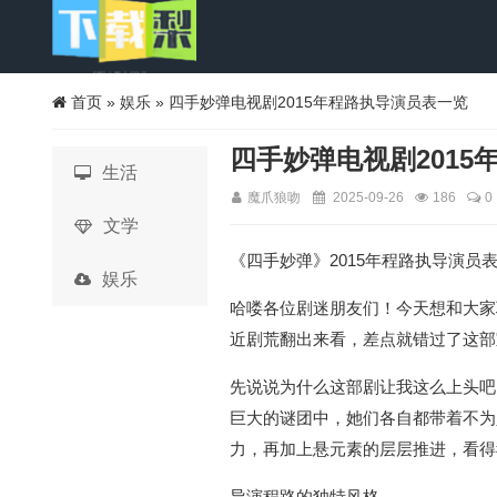
首页
»
娱乐
» 四手妙弹电视剧2015年程路执导演员表一览
四手妙弹电视剧2015
生活
魔爪狼吻
2025-09-26
186
0
文学
《四手妙弹》2015年程路执导演员
娱乐
哈喽各位剧迷朋友们！今天想和大家
近剧荒翻出来看，差点就错过了这部
先说说为什么这部剧让我这么上头吧
巨大的谜团中，她们各自都带着不为
力，再加上悬元素的层层推进，看得
导演程路的独特风格