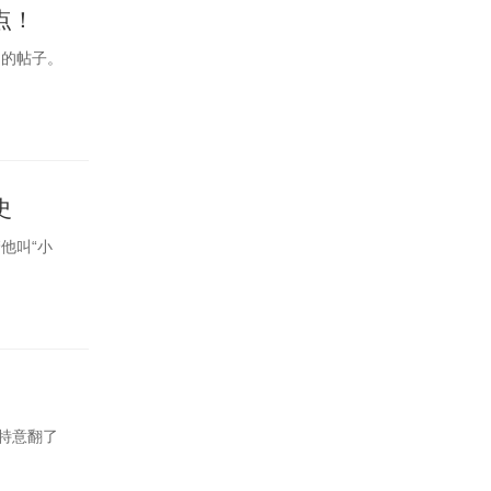
点！
它的帖子。
史
他叫“小
我特意翻了