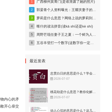
广西柳州莫菁门(是谁泄露了她的照片)
郭晏青个人资料曝光：王耀庆妻子的科技女神身份揭秘
萝莉是什么意思？网络上说的萝莉到底指什么？
喀什的读法拼音(读kā shí还是kè shí)
周野芒现任妻子王之夏：一个鲜为人知的妻子
五谷丰登打一个数字(这数字你一定猜得到)
最近发表
忠贯白日的意思是什么？学会这样用更显智慧！
2026-07-07
桃花劫是什么意思？教你化解烂桃花的秘籍！
2026-07-07
人物内心的矛
正敞开心扉交
动人心弦的意思是什么？这几个成语解释很到位