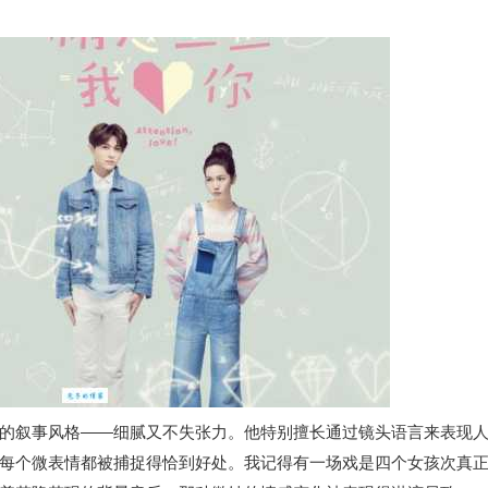
的叙事风格——细腻又不失张力。他特别擅长通过镜头语言来表现
每个微表情都被捕捉得恰到好处。我记得有一场戏是四个女孩次真