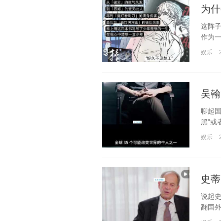
为什
这阵
作为一
娱乐
吴翰
聊起
黑”或
娱乐
史蒂
说起史
翻国外