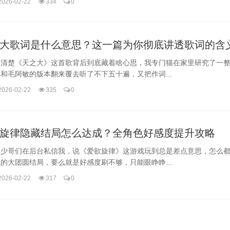
2026-02-22
334
0
大歌词是什么意思？这一篇为你彻底讲透歌词的含
搞清楚《天之大》这首歌背后到底藏着啥心思，我专门猫在家里研究了一
和毛阿敏的版本翻来覆去听了不下五十遍，又把作词...
2026-02-22
335
0
旋律隐藏结局怎么达成？全角色好感度提升攻略
不少哥们在后台私信我，说《爱欲旋律》这游戏玩到总是差点意思，怎么
的大团圆结局，要么就是好感度刷不够，只能眼睁睁...
2026-02-22
317
0