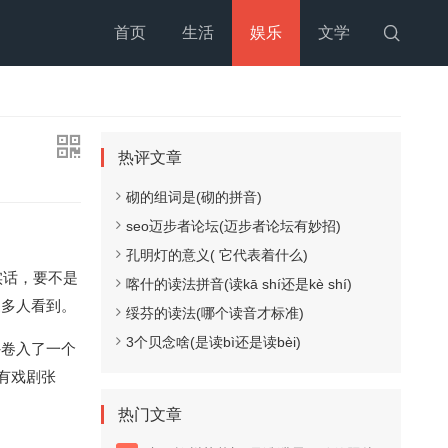
首页
生活
娱乐
文学

热评文章
砌的组词是(砌的拼音)
seo迈步者论坛(迈步者论坛有妙招)
孔明灯的意义( 它代表着什么)
实话，要不是
喀什的读法拼音(读kā shí还是kè shí)
更多人看到。
绥芬的读法(哪个读音才标准)
3个贝念啥(是读bì还是读bèi)
外卷入了一个
有戏剧张
热门文章