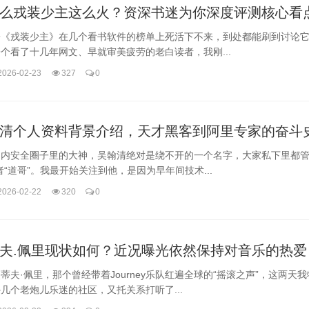
么戎装少主这么火？资深书迷为你深度评测核心看
子《戎装少主》在几个看书软件的榜单上死活下不来，到处都能刷到讨论
个看了十几年网文、早就审美疲劳的老白读者，我刚...
2026-02-23
327
0
清个人资料背景介绍，天才黑客到阿里专家的奋斗
国内安全圈子里的大神，吴翰清绝对是绕不开的一个名字，大家私下里都管
者“道哥”。我最开始关注到他，是因为早年间技术...
2026-02-22
320
0
夫.佩里现状如何？近况曝光依然保持对音乐的热爱
蒂夫·佩里，那个曾经带着Journey乐队红遍全球的“摇滚之声”，这两天
几个老炮儿乐迷的社区，又托关系打听了...