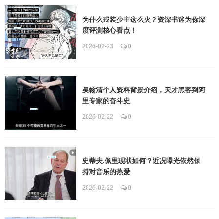
为什么戎装少主这么火？资深书迷为你深
度评测核心看点！
2026-02-23
0
吴翰清个人资料背景介绍，天才黑客到阿
里专家的奋斗史
2026-02-22
0
史蒂夫.佩里现状如何？近况曝光依然保
持对音乐的热爱
2026-02-22
0