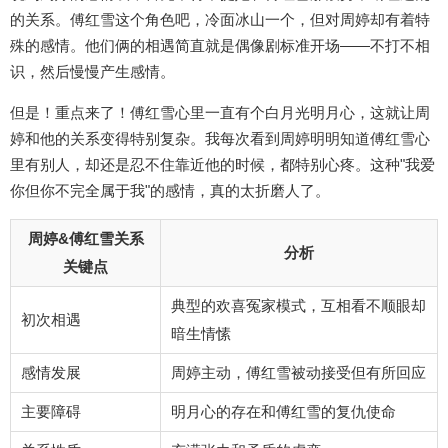
的关系。傅红雪这个角色吧，冷面冰山一个，但对周婷却有着特
殊的感情。他们俩的相遇简直就是偶像剧标准开场——不打不相
识，然后慢慢产生感情。
但是！重点来了！傅红雪心里一直有个白月光明月心，这就让周
婷和他的关系变得特别复杂。我每次看到周婷明明知道傅红雪心
里有别人，却还是忍不住靠近他的时候，都特别心疼。这种"我爱
你但你不完全属于我"的感情，真的太折磨人了。
周婷&傅红雪关系
分析
关键点
典型的欢喜冤家模式，互相看不顺眼却
初次相遇
暗生情愫
感情发展
周婷主动，傅红雪被动接受但有所回应
主要障碍
明月心的存在和傅红雪的复仇使命