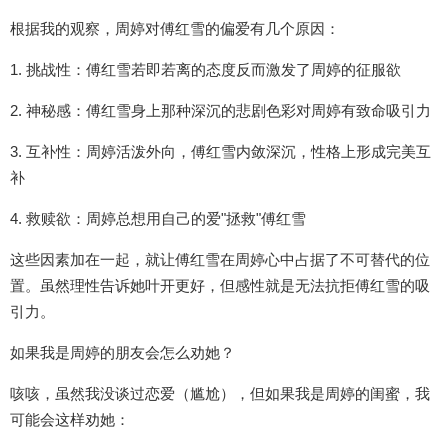
根据我的观察，周婷对傅红雪的偏爱有几个原因：
1. 挑战性：傅红雪若即若离的态度反而激发了周婷的征服欲
2. 神秘感：傅红雪身上那种深沉的悲剧色彩对周婷有致命吸引力
3. 互补性：周婷活泼外向，傅红雪内敛深沉，性格上形成完美互
补
4. 救赎欲：周婷总想用自己的爱"拯救"傅红雪
这些因素加在一起，就让傅红雪在周婷心中占据了不可替代的位
置。虽然理性告诉她叶开更好，但感性就是无法抗拒傅红雪的吸
引力。
如果我是周婷的朋友会怎么劝她？
咳咳，虽然我没谈过恋爱（尴尬），但如果我是周婷的闺蜜，我
可能会这样劝她：