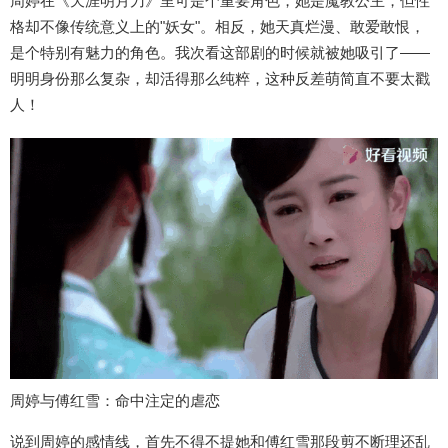
周婷在《天涯明月刀》里可是个重要角色，她是魔教公主，但性
格却不像传统意义上的"妖女"。相反，她天真烂漫、敢爱敢恨，
是个特别有魅力的角色。我次看这部剧的时候就被她吸引了——
明明身份那么复杂，却活得那么纯粹，这种反差萌简直不要太戳
人！
周婷与傅红雪：命中注定的虐恋
说到周婷的感情线，首先不得不提她和傅红雪那段剪不断理还乱