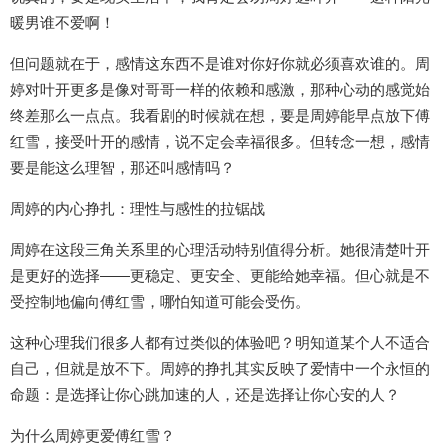
暖男谁不爱啊！
但问题就在于，感情这东西不是谁对你好你就必须喜欢谁的。周
婷对叶开更多是像对哥哥一样的依赖和感激，那种心动的感觉始
终差那么一点点。我看剧的时候就在想，要是周婷能早点放下傅
红雪，接受叶开的感情，说不定会幸福很多。但转念一想，感情
要是能这么理智，那还叫感情吗？
周婷的内心挣扎：理性与感性的拉锯战
周婷在这段三角关系里的心理活动特别值得分析。她很清楚叶开
是更好的选择——更稳定、更安全、更能给她幸福。但心就是不
受控制地偏向傅红雪，哪怕知道可能会受伤。
这种心理我们很多人都有过类似的体验吧？明知道某个人不适合
自己，但就是放不下。周婷的挣扎其实反映了爱情中一个永恒的
命题：是选择让你心跳加速的人，还是选择让你心安的人？
为什么周婷更爱傅红雪？