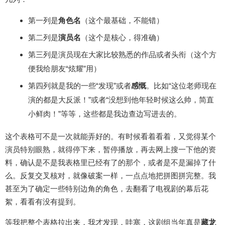
第一列是
角色名
（这个最基础，不能错）
第二列是
演员名
（这个是核心，得准确）
第三列是演员现在大家比较熟悉的作品或者头衔（这个方
便我给朋友“炫耀”用）
第四列就是我的一些“发现”或者
感慨
。比如“这位老师现在
演的都是大反派！”或者“没想到他年轻时候这么帅，简直
小鲜肉！”等等，这些都是我边查边写进去的。
这个表格可不是一次就能弄好的。有时候看着看着，又觉得某个
演员特别眼熟，就得停下来，暂停播放，再去网上搜一下他的资
料，确认是不是我表格里已经有了的那个，或者是不是漏掉了什
么。反复交叉核对，就像破案一样，一点点地把拼图拼完整。我
甚至为了确定一些特别边角的角色，去翻看了电视剧的幕后花
絮，看看有没有提到。
等我把整个表格拉出来，我才发现，哇塞，这剧组当年真是
藏龙