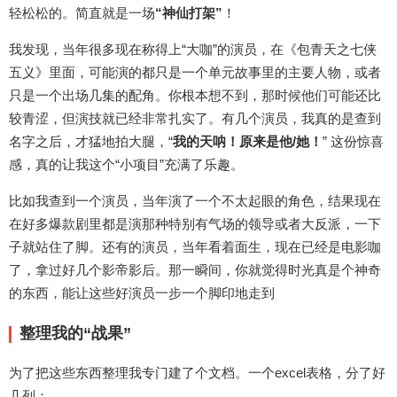
轻松松的。简直就是一场
“神仙打架”
！
我发现，当年很多现在称得上“大咖”的演员，在《包青天之七侠
五义》里面，可能演的都只是一个单元故事里的主要人物，或者
只是一个出场几集的配角。你根本想不到，那时候他们可能还比
较青涩，但演技就已经非常扎实了。有几个演员，我真的是查到
名字之后，才猛地拍大腿，“
我的天呐！原来是他/她！
” 这份惊喜
感，真的让我这个“小项目”充满了乐趣。
比如我查到一个演员，当年演了一个不太起眼的角色，结果现在
在好多爆款剧里都是演那种特别有气场的领导或者大反派，一下
子就站住了脚。还有的演员，当年看着面生，现在已经是电影咖
了，拿过好几个影帝影后。那一瞬间，你就觉得时光真是个神奇
的东西，能让这些好演员一步一个脚印地走到
整理我的“战果”
为了把这些东西整理我专门建了个文档。一个excel表格，分了好
几列：