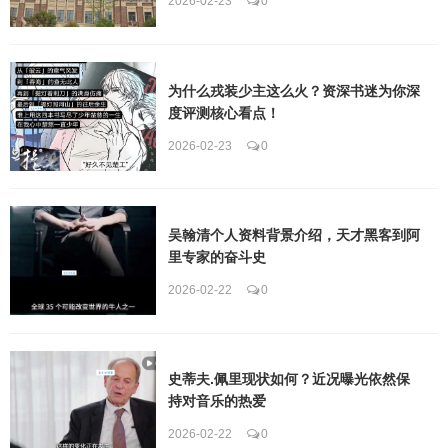
2026-02-23
0
为什么戎装少主这么火？资深书迷为你深
度评测核心看点！
2026-02-23
0
吴翰清个人资料背景介绍，天才黑客到阿
里专家的奋斗史
2026-02-22
0
史蒂夫.佩里现状如何？近况曝光依然保
持对音乐的热爱
2026-02-22
0